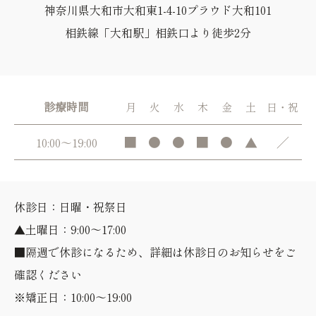
神奈川県大和市大和東1-4-10プラウド大和101
相鉄線「大和駅」相鉄口より徒歩2分
診療時間
月
火
水
木
金
土
日・祝
■
●
●
■
●
▲
／
10:00～19:00
休診日：日曜・祝祭日
▲土曜日：9:00～17:00
■隔週で休診になるため、詳細は休診日のお知らせをご
確認ください
※矯正日：10:00～19:00