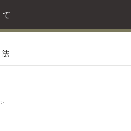
いて
療法
い