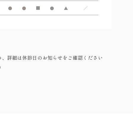
●
●
■
●
▲
／
め、詳細は休診日のお知らせをご確認ください
0