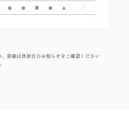
●
●
■
●
▲
／
め、詳細は休診日のお知らせをご確認ください
0