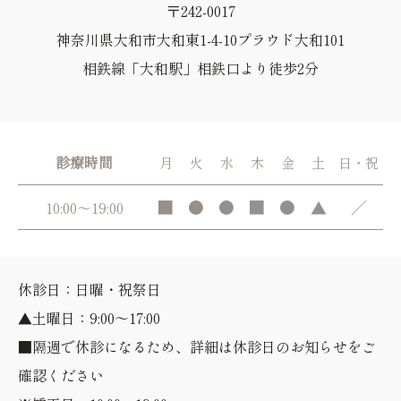
〒242-0017
神奈川県大和市大和東1-4-10プラウド大和101
相鉄線「大和駅」相鉄口より徒歩2分
診療時間
月
火
水
木
金
土
日・祝
■
●
●
■
●
▲
／
10:00～19:00
休診日：日曜・祝祭日
▲土曜日：9:00～17:00
■隔週で休診になるため、詳細は休診日のお知らせをご
確認ください