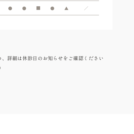
●
●
■
●
▲
／
め、詳細は休診日のお知らせをご確認ください
0