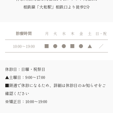
相鉄線「大和駅」相鉄口より徒歩2分
診療時間
月
火
水
木
金
土
日・祝
■
●
●
■
●
▲
／
10:00～19:00
休診日：日曜・祝祭日
▲土曜日：9:00～17:00
■隔週で休診になるため、詳細は休診日のお知らせをご
確認ください
※矯正日：10:00～19:00