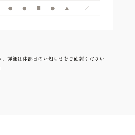
●
●
■
●
▲
／
め、詳細は休診日のお知らせをご確認ください
0