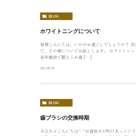
BLOG
ホワイトニングについて
皆様こんにちは。いかがお過ごしでしょうか？ 
で、その事についでお話しします。 ホワイトニ
長年唾液で鍛えられ歯 […]
2022.08.28
BLOG
歯ブラシの交換時期
みなさんこんにちは^ ^お盆休みが明けあっとい