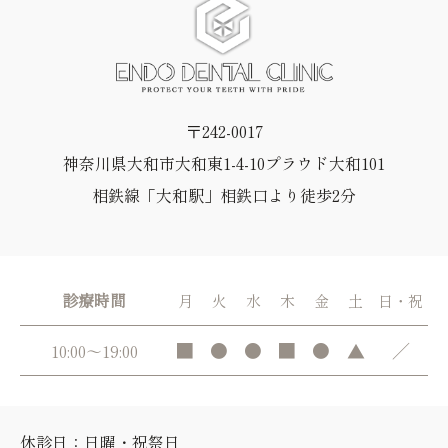
〒242-0017
神奈川県大和市大和東1-4-10プラウド大和101
相鉄線「大和駅」相鉄口より徒歩2分
診療時間
月
火
水
木
金
土
日・祝
■
●
●
■
●
▲
／
10:00～19:00
休診日：日曜・祝祭日