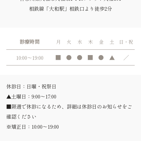
相鉄線「大和駅」相鉄口より徒歩2分
診療時間
月
火
水
木
金
土
日・祝
■
●
●
■
●
▲
／
10:00～19:00
休診日：日曜・祝祭日
▲土曜日：9:00～17:00
■隔週で休診になるため、詳細は休診日のお知らせをご
確認ください
※矯正日：10:00～19:00