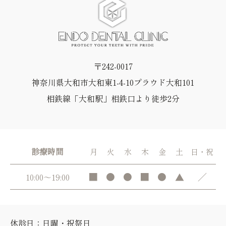
〒242-0017
神奈川県大和市大和東1-4-10プラウド大和101
相鉄線「大和駅」相鉄口より徒歩2分
診療時間
月
火
水
木
金
土
日・祝
■
●
●
■
●
▲
／
10:00～19:00
休診日：日曜・祝祭日