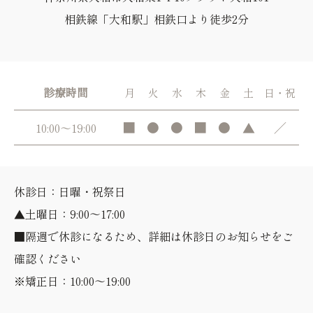
相鉄線「大和駅」相鉄口より徒歩2分
診療時間
月
火
水
木
金
土
日・祝
■
●
●
■
●
▲
／
10:00～19:00
休診日：日曜・祝祭日
▲土曜日：9:00～17:00
■隔週で休診になるため、詳細は休診日のお知らせをご
確認ください
※矯正日：10:00～19:00