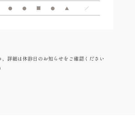
●
●
■
●
▲
／
め、詳細は休診日のお知らせをご確認ください
0