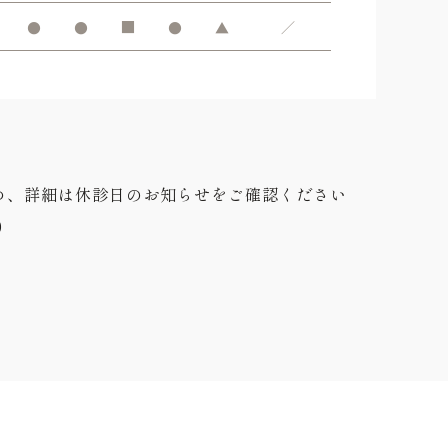
●
●
■
●
▲
／
め、詳細は休診日のお知らせをご確認ください
0