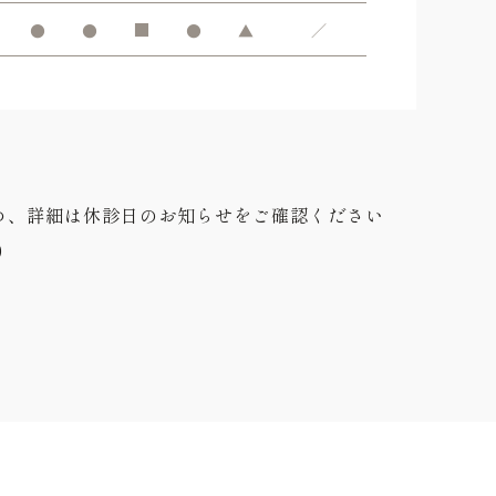
●
●
■
●
▲
／
め、詳細は休診日のお知らせをご確認ください
0