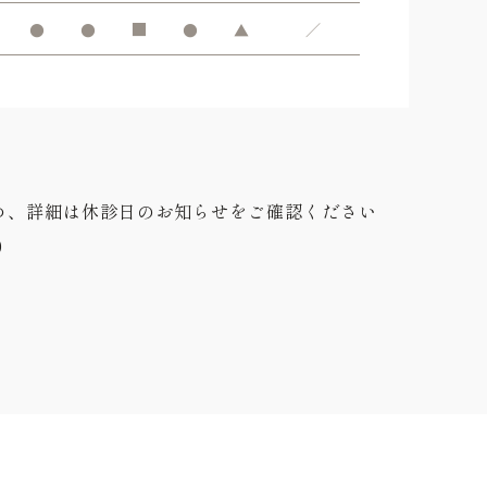
●
●
■
●
▲
／
め、詳細は休診日のお知らせをご確認ください
0