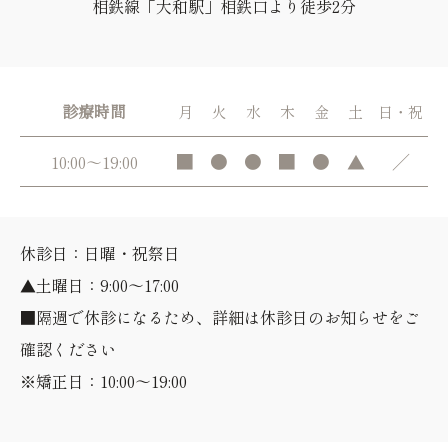
相鉄線「大和駅」相鉄口より徒歩2分
診療時間
月
火
水
木
金
土
日・祝
■
●
●
■
●
▲
／
10:00～19:00
休診日：日曜・祝祭日
▲土曜日：9:00～17:00
■隔週で休診になるため、詳細は休診日のお知らせをご
確認ください
※矯正日：10:00～19:00