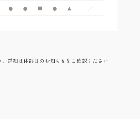
●
●
■
●
▲
／
め、詳細は休診日のお知らせをご確認ください
0