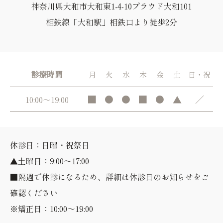
神奈川県大和市大和東1-4-10プラウド大和101
相鉄線「大和駅」相鉄口より徒歩2分
診療時間
月
火
水
木
金
土
日・祝
■
●
●
■
●
▲
／
10:00～19:00
休診日：日曜・祝祭日
▲土曜日：9:00～17:00
■隔週で休診になるため、詳細は休診日のお知らせをご
確認ください
※矯正日：10:00～19:00