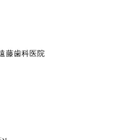
遠藤歯科医院
た