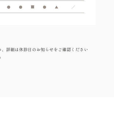
●
●
■
●
▲
／
め、詳細は休診日のお知らせをご確認ください
0