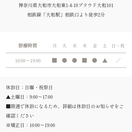
神奈川県大和市大和東1-4-10プラウド大和101
相鉄線「大和駅」相鉄口より徒歩2分
診療時間
月
火
水
木
金
土
日・祝
■
●
●
■
●
▲
／
10:00～19:00
休診日：日曜・祝祭日
▲土曜日：9:00～17:00
■隔週で休診になるため、詳細は休診日のお知らせをご
確認ください
※矯正日：10:00～19:00