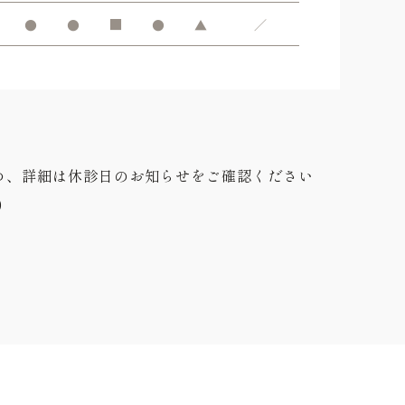
●
●
■
●
▲
／
め、詳細は休診日のお知らせをご確認ください
0