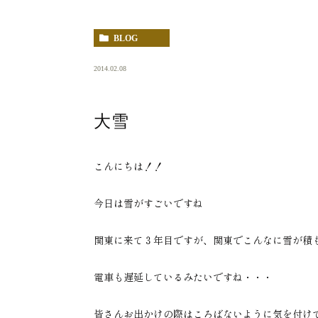
BLOG
2014.02.08
大雪
こんにちは！！
今日は雪がすごいですね
関東に来て３年目ですが、関東でこんなに雪が積
電車も遅延しているみたいですね・・・
皆さんお出かけの際はころばないように気を付け