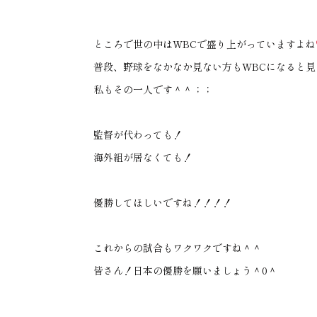
ところで世の中は
WBC
で盛り上がっていますよね
普段、野球をなかなか見ない方も
WBC
になると見
私もその一人です＾＾；；
監督が代わっても！
海外組が居なくても！
優勝してほしいですね！！！！
これからの試合もワクワクですね＾＾
皆さん！日本の優勝を願いましょう＾
0
＾