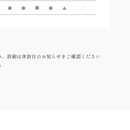
●
●
■
●
▲
／
め、詳細は休診日のお知らせをご確認ください
0