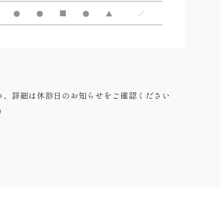
●
●
■
●
▲
／
め、詳細は休診日のお知らせをご確認ください
0