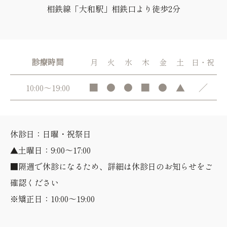
相鉄線「大和駅」相鉄口より徒歩2分
診療時間
月
火
水
木
金
土
日・祝
■
●
●
■
●
▲
／
10:00～19:00
休診日：日曜・祝祭日
▲土曜日：9:00～17:00
■隔週で休診になるため、詳細は休診日のお知らせをご
確認ください
※矯正日：10:00～19:00