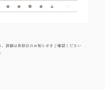
●
●
■
●
▲
／
め、詳細は休診日のお知らせをご確認ください
0