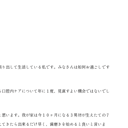
張り出して生活している私です。みなさんは如何お過ごしです
る口腔内ケアについて年に１度、見直すよい機会ではないでし
と思います。我が家は今１０ヶ月になる３男坊が生えたての７
えてきたら出来るだけ早く、歯磨きを始めると良いと言いま