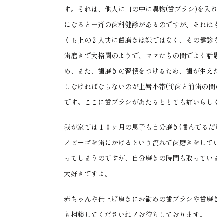
す。それは、他人に口の中に異物(歯ブラシ)を入
になると一斉の歯科健診があるのですが、それは
くも上の２人共に歯磨きは嫌ではなく、その健診
歯磨きで大格闘のようで、ママたちの間でよく話
め、また、歯磨きの習慣をつけるため、歯が生え
しなければならないのが上唇小帯(前歯と前歯の間
です。ここに歯ブラシがあたるととても痛いらし
我が家では１０ヶ月の息子も自分磨き(噛んでるだ
ノビーゴを歯にかけるという流れで歯磨きをして
ってしまうのですが、自分磨きの時間も取ってい
大好きですよ。
赤ちゃんや仕上げ磨きにお勧めの歯ブラシや歯磨
も相談してくださいね！お待ちしております。