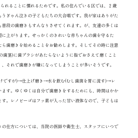
れられることに慣れるためです。私の住んでいる区では、２歳
もうぎゃん泣きの子どもたちの大合唱です。我が家はありがた
も普段の歯磨きもすんなりさせてくれます。が、友達の多くは
題に上がります。せっかくのきれいな赤ちゃんの歯を守るた
たら歯磨きを始めることをお勧めします。そしてその時に注意
の歯茎)に歯ブラシがあたらないように指でおさえて磨くこと
く、それで歯磨きが嫌になってしまうことが多いそうです。
けですが)→仕上げ磨き→水を飲む(むし歯菌を胃に流す)→レ
います。ゆくゆくは自分で歯磨きをするためにも、時間はかか
ます。レノビーゴはフッ素が入った甘い液体なので、子どもは
きの仕方については、当院の医師や衛生士、スタッフにいつで